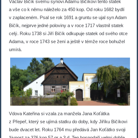
Václav Bičík svému synovi Adamu Bičíkovi tento statek
a vše co k němu náleželo za 450 kop. Od roku 1682 bydlí
v zaplaceném. Psal se rok 1691 a gruntu se ujal syn Adam
Bičík, nejprve jedné poloviny a v roce 1717 vlastnil statek
celý. Roku 1738 si Jiří Bičík odkupuje statek od svého otce
Adama, v roce 1743 se žení a ještě v témže roce bohužel
umírá.
Vdova Kateřina si vzala za manžela Jana Koťátka
z Přepeř, který se ujímá statku do doby, kdy Jiříku Bičíkovi
bude dvacet let. Roku 1764 mu předává Jan Koťátko svoji
živnost za 376 kop 57 gr a 3 d. Ten hospodaří velmi dobře