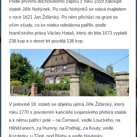
Podle prvního dochovaného zápisu z roku 1559 zakoupil
statek Jiřík Nohýnek. Po rodu Nohýnků se stává majitelem
v roce 1621 Jan Žďárský. Po něm přichází na grunt se
vším všudy, co ke statku odedávna patřilo, podle
hraničského práva Václav Hataš, který do léta 1673 vyplatil
238 kop a o deset let později 138 kop.
V polovině 18. století se objektu ujímá Jiřík Žďárský, který
roku 1770 s povolením kancléře svijanského přebírá statek
a k němu patřící pole – na Černavě, vedle Louckého, na
Hliňišťanech, za Humny, na Podhájí, za Kouty, vedle
Kozderky, u Tůně, pod Břehy a vedle Havlasky.