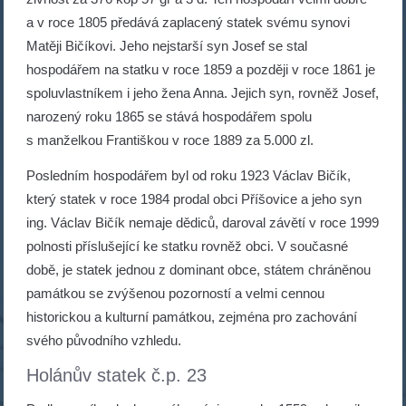
a v roce 1805 předává zaplacený statek svému synovi
Matěji Bičíkovi. Jeho nejstarší syn Josef se stal
hospodářem na statku v roce 1859 a později v roce 1861 je
spoluvlastníkem i jeho žena Anna. Jejich syn, rovněž Josef,
narozený roku 1865 se stává hospodářem spolu
s manželkou Františkou v roce 1889 za 5.000 zl.
Posledním hospodářem byl od roku 1923 Václav Bičík,
který statek v roce 1984 prodal obci Příšovice a jeho syn
ing. Václav Bičík nemaje dědiců, daroval závětí v roce 1999
polnosti příslušející ke statku rovněž obci. V současné
době, je statek jednou z dominant obce, státem chráněnou
památkou se zvýšenou pozorností a velmi cennou
historickou a kulturní památkou, zejména pro zachování
svého původního vzhledu.
Holánův statek č.p. 23