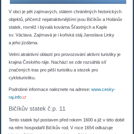
V obci je pět zajímavých, státem chráněných historických
objektů, přičemž nejatraktivnějšími jsou Bičíkův a Holánův
statek, rovněž i bývalá kovárna Šťastných a Kaple
sv. Václava. Zajímavá je i koňská stáj Jaroslava Linky
a jeho jízdárna.
Velmi atraktivní oblastí pro provozování aktivní turistiky je
krajina Českého ráje. Nachází se zde rozsáhlá síť
značených tras pro pěší turistiku a stezek pro
cykloturistiku.
Podrobné informace naleznete na adrese:
www.cesky-
raj.info
Bičíkův statek č.p. 11
Tento statek byl postaven před rokem 1600 a již v této době
na něm hospodařil Bičíkův rod. V roce 1654 odkazuje