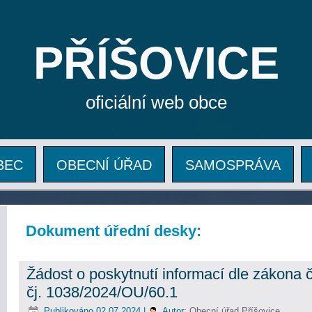
PŘÍŠOVICE
oficiální web obce
BEC
OBECNÍ ÚŘAD
SAMOSPRÁVA
Dokument úřední desky:
Žádost o poskytnutí informací dle zákona 
čj. 1038/2024/OU/60.1
Publikováno
02.07.2024
|
Autor:
Obecní úřad Příšovice